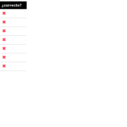
¿correcto?