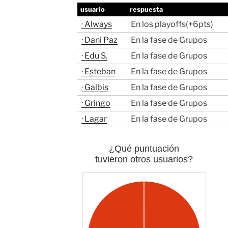
usuario
respuesta
· Always
En los playoffs(+6pts)
· Dani Paz
En la fase de Grupos
· Edu S.
En la fase de Grupos
· Esteban
En la fase de Grupos
· Galbis
En la fase de Grupos
· Gringo
En la fase de Grupos
· Lagar
En la fase de Grupos
¿Qué puntuación
tuvieron otros usuarios?