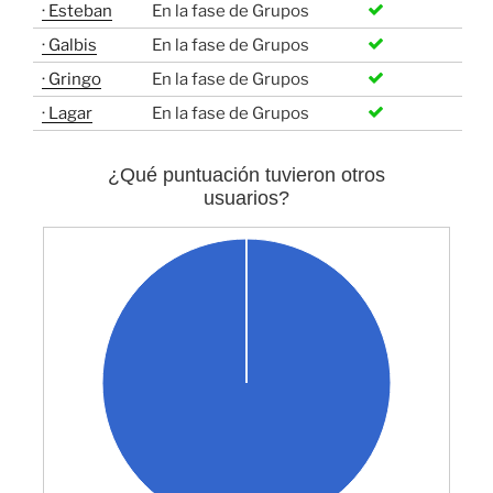
· Esteban
En la fase de Grupos
· Galbis
En la fase de Grupos
· Gringo
En la fase de Grupos
· Lagar
En la fase de Grupos
¿Qué puntuación tuvieron otros
usuarios?