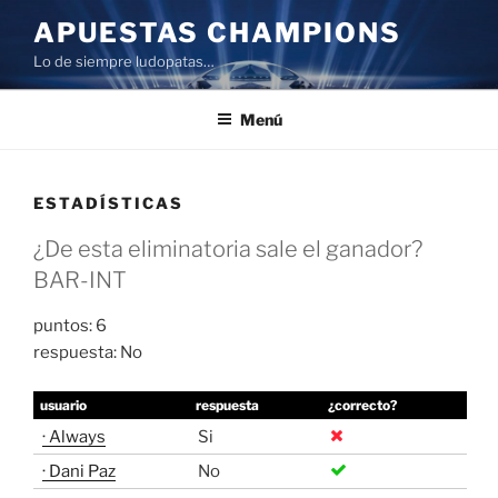
Saltar
APUESTAS CHAMPIONS
al
Lo de siempre ludopatas…
contenido
Menú
ESTADÍSTICAS
¿De esta eliminatoria sale el ganador?
BAR-INT
puntos: 6
respuesta: No
usuario
respuesta
¿correcto?
· Always
Si
· Dani Paz
No