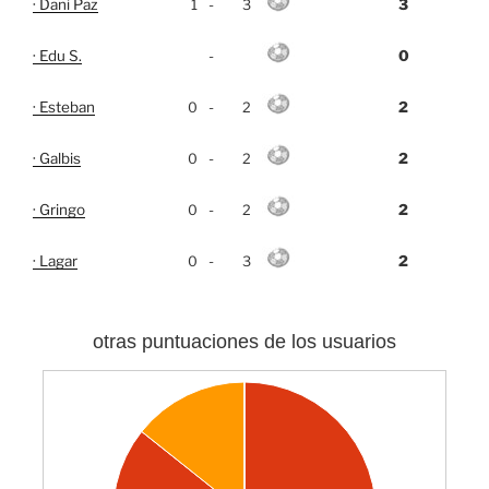
· Dani Paz
-
3
1
3
· Edu S.
-
0
· Esteban
-
2
0
2
· Galbis
-
2
0
2
· Gringo
-
2
0
2
· Lagar
-
2
0
3
otras puntuaciones de los usuarios