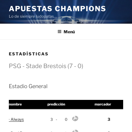
Saltar
APUESTAS CHAMPIONS
al
Lo de siempre ludopatas…
contenido
Menú
ESTADÍSTICAS
PSG - Stade Brestois (7 - 0)
Estadio General
nombre
predicción
marcador
· Always
-
3
3
0