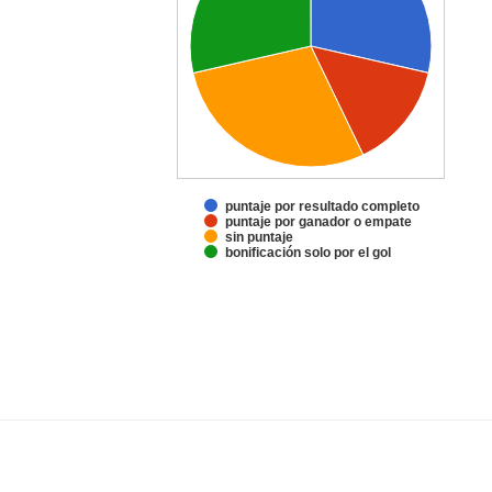
puntaje por resultado completo
puntaje por ganador o empate
sin puntaje
bonificación solo por el gol