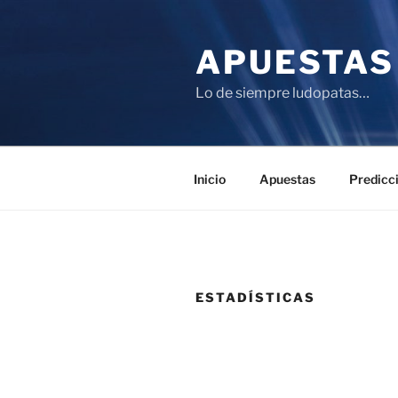
Saltar
al
APUESTAS
contenido
Lo de siempre ludopatas…
Inicio
Apuestas
Predicc
ESTADÍSTICAS