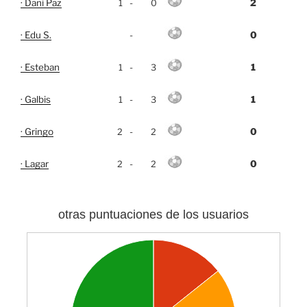
· Dani Paz
-
2
1
0
· Edu S.
-
0
· Esteban
-
1
1
3
· Galbis
-
1
1
3
· Gringo
-
0
2
2
· Lagar
-
0
2
2
otras puntuaciones de los usuarios