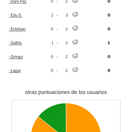
· Dani Paz
-
0
0
2
· Edu S.
-
0
2
3
· Esteban
-
0
0
2
· Galbis
-
1
1
2
· Gringo
-
0
0
2
· Lagar
-
0
0
2
otras puntuaciones de los usuarios