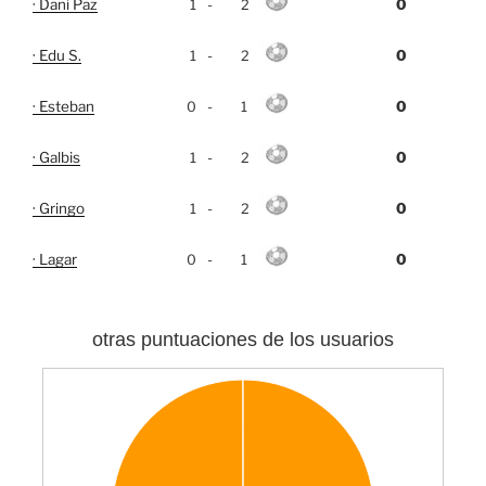
· Dani Paz
-
0
1
2
· Edu S.
-
0
1
2
· Esteban
-
0
0
1
· Galbis
-
0
1
2
· Gringo
-
0
1
2
· Lagar
-
0
0
1
otras puntuaciones de los usuarios