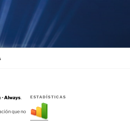
s
ESTADÍSTICAS
a
· Always
.
cación que no