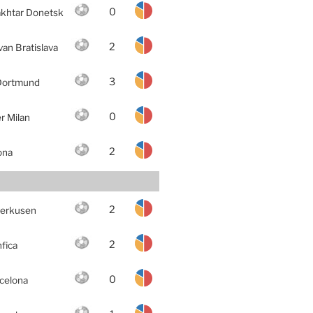
0
khtar Donetsk
2
van Bratislava
3
Dortmund
0
er Milan
2
ona
2
erkusen
2
fica
0
celona