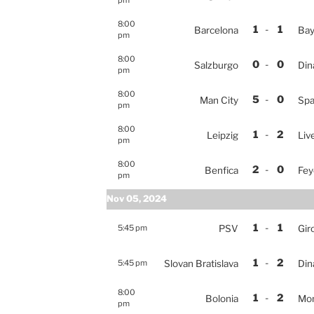
pm
8:00
1
-
1
Barcelona
Bay
pm
8:00
0
-
0
Salzburgo
Din
pm
8:00
5
-
0
Man City
Spa
pm
8:00
1
-
2
Leipzig
Liv
pm
8:00
2
-
0
Benfica
Fey
pm
Nov 05, 2024
1
-
1
5:45 pm
PSV
Gir
1
-
2
5:45 pm
Slovan Bratislava
Din
8:00
1
-
2
Bolonia
Mo
pm