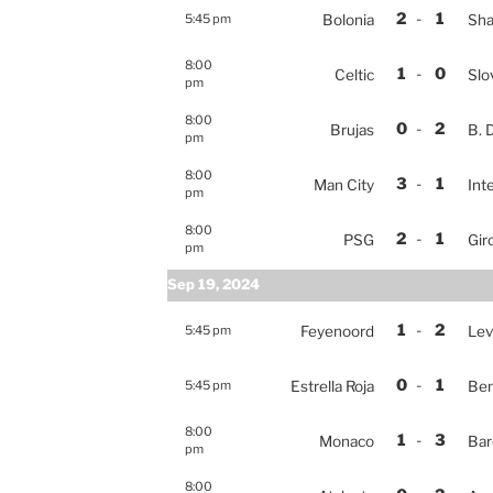
2
-
1
5:45 pm
Bolonia
Sha
8:00
1
-
0
Celtic
Slo
pm
8:00
0
-
2
Brujas
B. 
pm
8:00
3
-
1
Man City
Int
pm
8:00
2
-
1
PSG
Gir
pm
Sep 19, 2024
1
-
2
5:45 pm
Feyenoord
Lev
0
-
1
5:45 pm
Estrella Roja
Ben
8:00
1
-
3
Monaco
Bar
pm
8:00