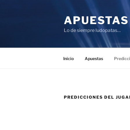
Saltar
al
APUESTAS
contenido
Lo de siempre ludopatas…
Inicio
Apuestas
Predicc
PREDICCIONES DEL JUG