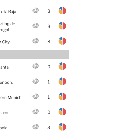
8
rella Roja
rting de
8
tugal
8
 City
0
lanta
1
enoord
1
ern Munich
0
naco
3
onia