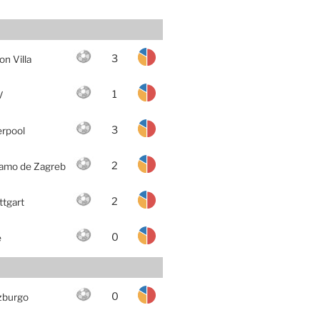
3
on Villa
1
V
3
erpool
2
amo de Zagreb
2
ttgart
0
e
0
zburgo