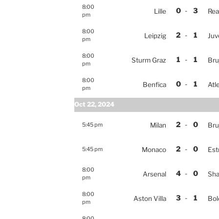
8:00
0
-
3
Lille
Rea
pm
8:00
2
-
1
Leipzig
Juv
pm
8:00
1
-
1
Sturm Graz
Bru
pm
8:00
0
-
1
Benfica
Atl
pm
Oct 22, 2024
2
-
0
5:45 pm
Milan
Bru
2
-
0
5:45 pm
Monaco
Est
8:00
4
-
0
Arsenal
Sha
pm
8:00
3
-
1
Aston Villa
Bol
pm
8:00