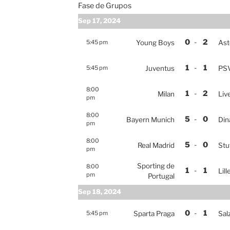
Fase de Grupos
Sep 17, 2024
0
-
2
5:45 pm
Young Boys
Ast
1
-
1
5:45 pm
Juventus
PS
8:00
1
-
2
Milan
Liv
pm
8:00
5
-
0
Bayern Munich
Din
pm
8:00
5
-
0
Real Madrid
Stu
pm
Sporting de
8:00
1
-
1
Lill
pm
Portugal
Sep 18, 2024
0
-
1
5:45 pm
Sparta Praga
Sal