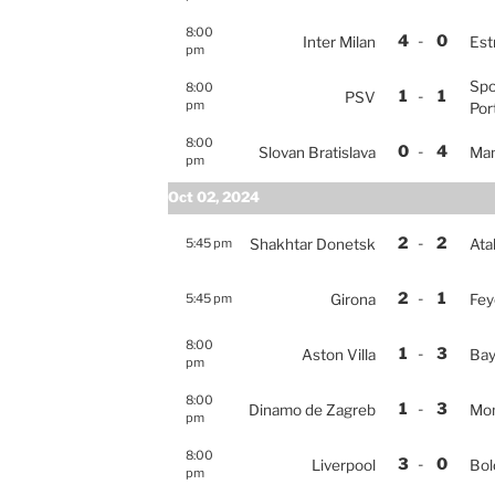
8:00
4
-
0
Inter Milan
Est
pm
Spo
8:00
1
-
1
PSV
pm
Por
8:00
0
-
4
Slovan Bratislava
Man
pm
Oct 02, 2024
2
-
2
5:45 pm
Shakhtar Donetsk
Ata
2
-
1
5:45 pm
Girona
Fey
8:00
1
-
3
Aston Villa
Bay
pm
8:00
1
-
3
Dinamo de Zagreb
Mo
pm
8:00
3
-
0
Liverpool
Bol
pm