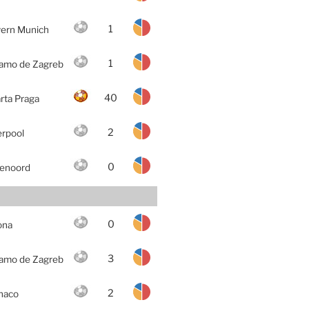
1
ern Munich
1
amo de Zagreb
40
rta Praga
2
erpool
0
enoord
0
ona
3
amo de Zagreb
2
naco