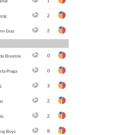
1
enal
2
pzig
2
rm Graz
0
de Brestois
0
rta Praga
3
G
2
an
2
tic
8
ng Boys