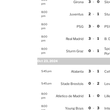
3
-
0
Girona
Slo
pm
8:00
2
-
1
Juventus
Stu
pm
8:00
3
-
0
PSG
PS
pm
8:00
3
-
1
Real Madrid
B. 
pm
Spo
8:00
0
-
1
Sturm Graz
pm
Por
Oct 23, 2024
3
-
1
5:45 pm
Atalanta
Cel
0
-
2
5:45 pm
Stade Brestois
Lev
8:00
1
-
0
Atletico de Madrid
Lill
pm
8:00
0
-
3
Young Boys
Int