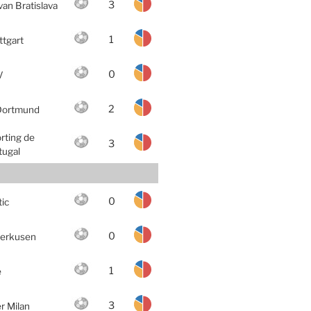
3
van Bratislava
1
ttgart
0
V
2
Dortmund
rting de
3
tugal
0
tic
0
erkusen
1
e
3
er Milan