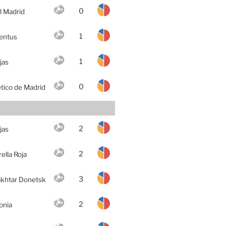
0
l Madrid
1
entus
1
jas
0
etico de Madrid
2
jas
2
rella Roja
3
khtar Donetsk
2
onia