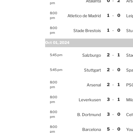
0
-
2
Atalanta
Ars
pm
8:00
1
-
0
Atletico de Madrid
Lei
pm
8:00
1
-
0
Stade Brestois
Stu
pm
Oct 01, 2024
2
-
1
5:45 pm
Salzburgo
Sta
2
-
0
5:45 pm
Stuttgart
Spa
8:00
2
-
1
Arsenal
PS
pm
8:00
3
-
1
Leverkusen
Mil
pm
8:00
3
-
0
B. Dortmund
Cel
pm
8:00
5
-
0
Barcelona
You
pm