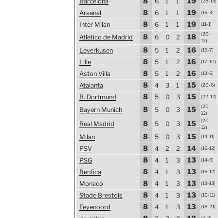
8
19
Barcelona
6
1
1
(28-13)
8
19
Arsenal
6
1
1
(16-3)
8
19
Inter Milan
6
1
1
(11-1)
(20-
8
18
Atletico de Madrid
6
0
2
12)
8
16
Leverkusen
5
1
2
(15-7)
8
16
Lille
5
1
2
(17-10)
8
16
Aston Villa
5
1
2
(13-6)
8
15
Atalanta
4
3
1
(20-6)
8
15
B. Dortmund
5
0
3
(22-12)
(20-
8
15
Bayern Munich
5
0
3
12)
(20-
8
15
Real Madrid
5
0
3
12)
8
15
Milan
5
0
3
(14-11)
8
14
PSV
4
2
2
(16-12)
8
13
PSG
4
1
3
(14-9)
8
13
Benfica
4
1
3
(16-12)
8
13
Monaco
4
1
3
(13-13)
8
13
Stade Brestois
4
1
3
(10-11)
8
13
Feyenoord
4
1
3
(18-21)