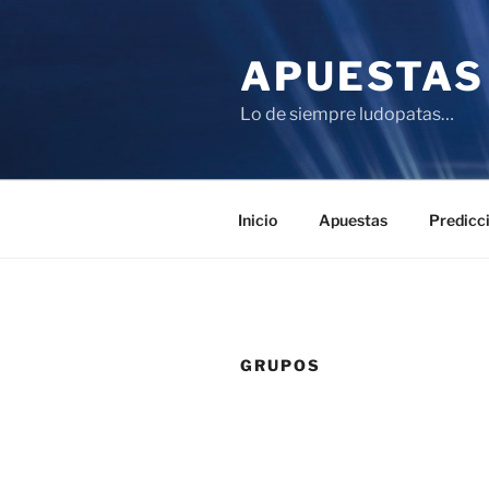
Saltar
al
APUESTAS
contenido
Lo de siempre ludopatas…
Inicio
Apuestas
Predicc
GRUPOS